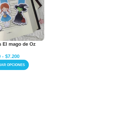
s El mago de Oz
0
-
$
7.200
NAR OPCIONES