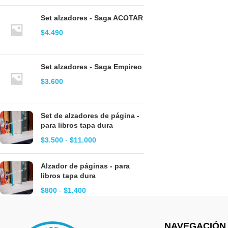
Set alzadores - Saga ACOTAR
$
4.490
Set alzadores - Saga Empireo
$
3.600
Set de alzadores de página -
para libros tapa dura
$
3.500
-
$
11.000
Alzador de páginas - para
libros tapa dura
$
800
-
$
1.400
NAVEGACIÓN