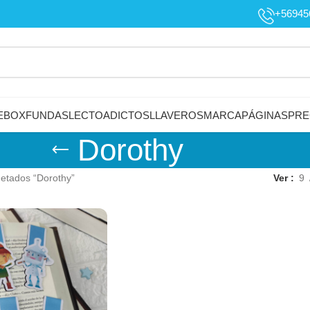
+56945
EBOX
FUNDAS
LECTOADICTOS
LLAVEROS
MARCAPÁGINAS
PRE
Dorothy
uetados “Dorothy”
Ver
9