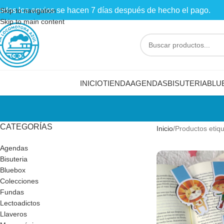
odos los envios se hacen 7 días después de hecho el pago.
Skip to navigation
Skip to main content
INICIO
TIENDA
AGENDAS
BISUTERIA
BLU
CATEGORÍAS
Inicio
Productos etiq
Agendas
Bisuteria
Bluebox
Colecciones
Fundas
Lectoadictos
Llaveros