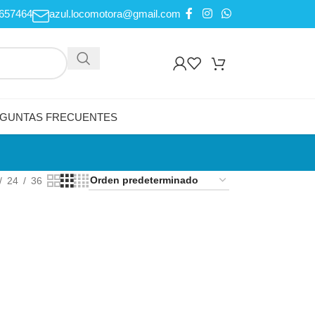
657464
azul.locomotora@gmail.com
GUNTAS FRECUENTES
24
36