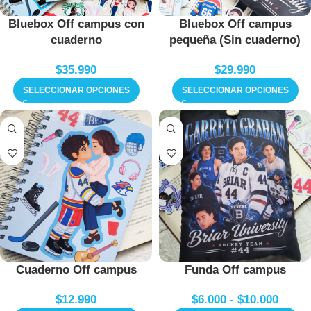
Bluebox Off campus con
Bluebox Off campus
cuaderno
pequeña (Sin cuaderno)
$
35.990
$
29.990
SELECCIONAR OPCIONES
SELECCIONAR OPCIONES
Cuaderno Off campus
Funda Off campus
$
12.990
$
6.000
-
$
10.000