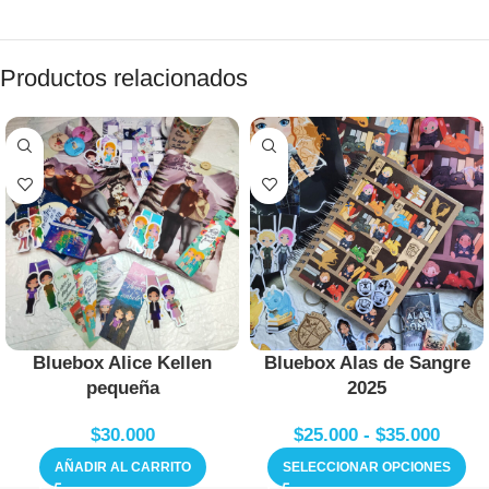
Productos relacionados
Bluebox Alice Kellen
Bluebox Alas de Sangre
pequeña
2025
$
30.000
$
25.000
-
$
35.000
AÑADIR AL CARRITO
SELECCIONAR OPCIONES