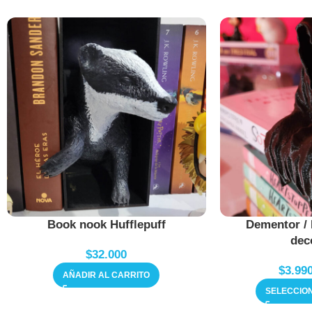
Book nook Hufflepuff
Dementor / 
dec
$
32.000
$
3.99
AÑADIR AL CARRITO
SELECCIO