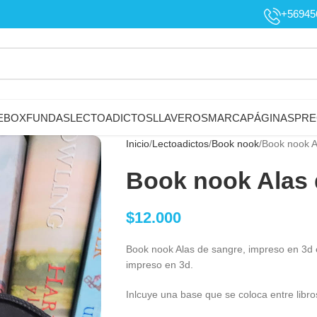
+56945
EBOX
FUNDAS
LECTOADICTOS
LLAVEROS
MARCAPÁGINAS
PRE
Inicio
Lectoadictos
Book nook
Book nook A
Book nook Alas 
$
12.000
Book nook Alas de sangre, impreso en 3d
impreso en 3d.
Inlcuye una base que se coloca entre libro