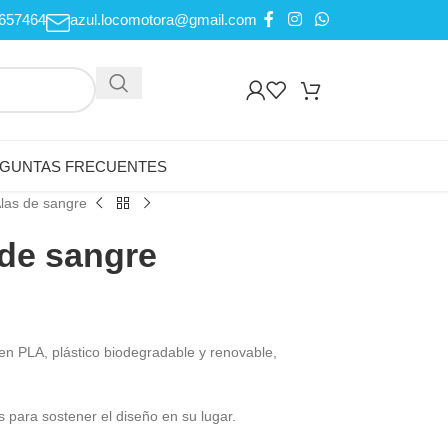
657464
azul.locomotora@gmail.com
GUNTAS FRECUENTES
las de sangre
de sangre
 en PLA,
plástico biodegradable y renovable
,
s para sostener el diseño en su lugar.