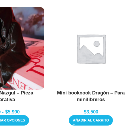
Nazgul – Pieza
Mini booknook Dragón – Para
orativa
minilibreros
0
-
$
5.990
$
3.500
NAR OPCIONES
AÑADIR AL CARRITO