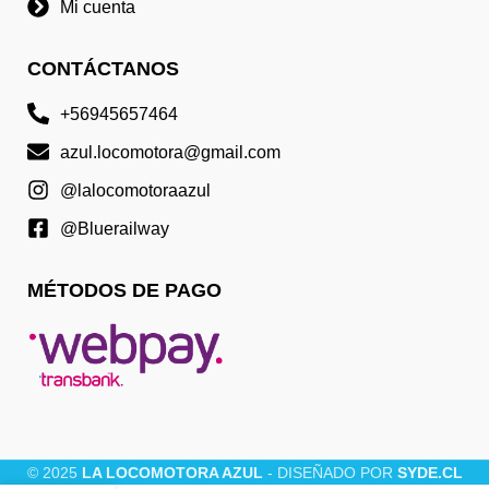
Mi cuenta
CONTÁCTANOS
+56945657464
azul.locomotora@gmail.com
@lalocomotoraazul
@Bluerailway
MÉTODOS DE PAGO
© 2025
LA LOCOMOTORA AZUL
- DISEÑADO POR
SYDE.CL