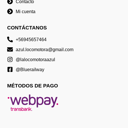
Contacto
Mi cuenta
CONTÁCTANOS
+56945657464
azul.locomotora@gmail.com
@lalocomotoraazul
@Bluerailway
MÉTODOS DE PAGO