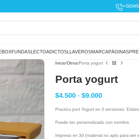
+56945
EBOX
FUNDAS
LECTOADICTOS
LLAVEROS
MARCAPÁGINAS
PRE
Inicio
Otros
Porta yogurt
Porta yogurt
$
4.500
-
$
9.000
Practico port Yogurt en 3 versiones: Están
Puede ser personalizado con nombre.
Impreso en 3d (material no apto para ser