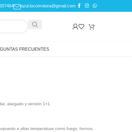
657464
azul.locomotora@gmail.com
GUNTAS FRECUENTES
dar, alargado y versión 1+1.
 expuesto a altas temperatuas como fuego, hornos,