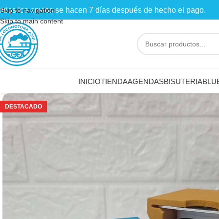
odos los envios se hacen 7 días después de hecho el pago.
Skip to navigation
Skip to main content
INICIO
TIENDA
AGENDAS
BISUTERIA
BLU
DESTACADO