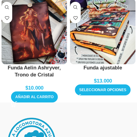
Funda Aelin Ashryver,
Funda ajustable
Trono de Cristal
$
13.000
$
10.000
SELECCIONAR OPCIONES
AÑADIR AL CARRITO