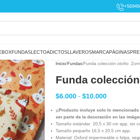
+56945
EBOX
FUNDAS
LECTOADICTOS
LLAVEROS
MARCAPÁGINAS
PRE
Inicio
Fundas
Funda colección otoño: Zorr
Funda colección 
$
6.000
-
$
10.000
¡¡Producto incluye solo lo mencionado
ser parte de la decoración en las imáge
Tamaño estándar 20,5 x 30 cm app, sin co
Tamaño pequeño 16,5 x 20,5 cm app.
Material: Oxford impermeable o felpa, según