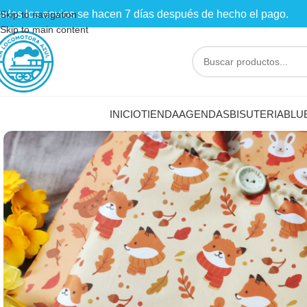
odos los envios se hacen 7 días después de hecho el pago.
Skip to navigation
Skip to main content
INICIO
TIENDA
AGENDAS
BISUTERIA
BLU