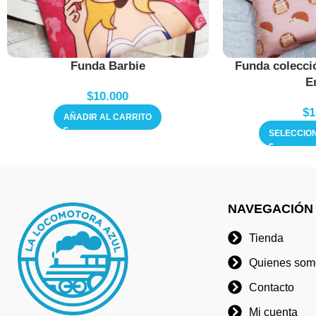
Funda Barbie
Funda colecci
E
$
10.000
$
1
AÑADIR AL CARRITO
SELECCIO
NAVEGACIÓN
Tienda
Quienes som
Contacto
Mi cuenta