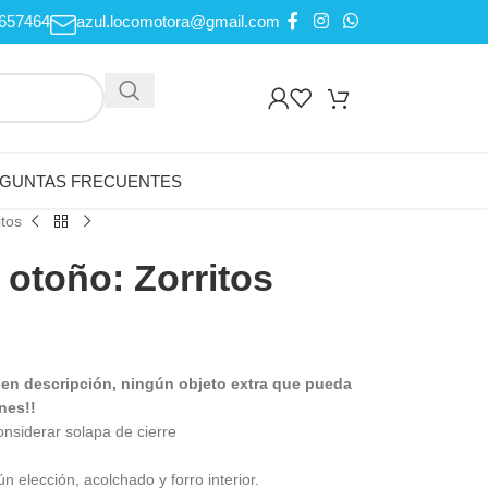
657464
azul.locomotora@gmail.com
GUNTAS FRECUENTES
itos
otoño: Zorritos
 en descripción, ningún objeto extra que pueda
nes!!
nsiderar solapa de cierre
 elección, acolchado y forro interior.