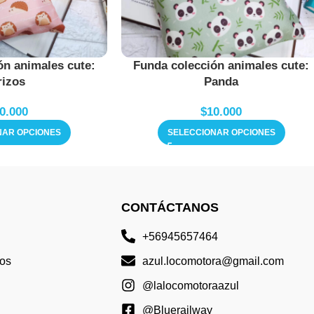
ón animales cute:
Funda colección animales cute:
rizos
Panda
0.000
$
10.000
NAR OPCIONES
SELECCIONAR OPCIONES
CONTÁCTANOS
+56945657464
os
azul.locomotora@gmail.com
@lalocomotoraazul
@Bluerailway