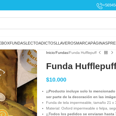
+56945
EBOX
FUNDAS
LECTOADICTOS
LLAVEROS
MARCAPÁGINAS
PRE
Inicio
Fundas
Funda Hufflepuff
Funda Hufflepuf
$
10.000
¡¡Producto incluye solo lo mencionado
ser parte de la decoración en las imáge
Funda de tela impermeable, tamaño 21 x 30
Material: Oxford impermeable o felpa, según
¡¡Todos los pedidos se enviaran hasta 