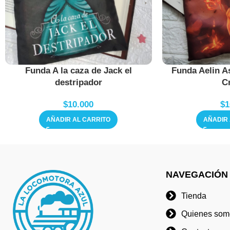
Funda A la caza de Jack el
Funda Aelin A
destripador
Cr
$
10.000
$
1
AÑADIR AL CARRITO
AÑADIR 
NAVEGACIÓN
Tienda
Quienes som