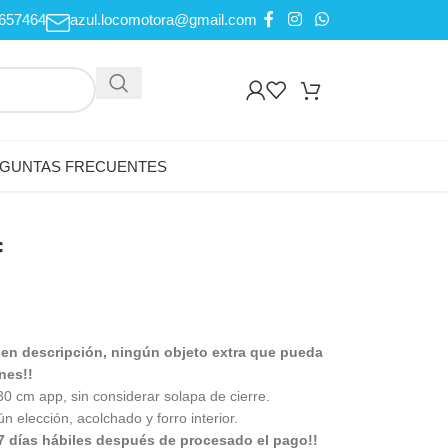
657464
azul.locomotora@gmail.com
GUNTAS FRECUENTES
f
 en descripción, ningún objeto extra que pueda
nes!!
 cm app, sin considerar solapa de cierre.
 elección, acolchado y forro interior.
7 días hábiles después de procesado el pago!!