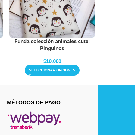
Funda colección animales cute:
Funda colec
Pinguinos
$
6.
$
10.000
SELECC
SELECCIONAR OPCIONES
MÉTODOS DE PAGO