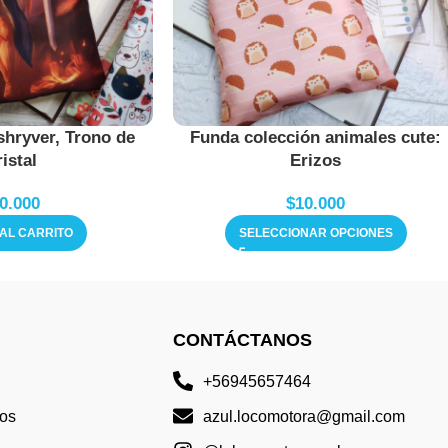
shryver, Trono de
Funda colección animales cute:
istal
Erizos
0.000
$
10.000
AL CARRITO
SELECCIONAR OPCIONES
CONTÁCTANOS
+56945657464
os
azul.locomotora@gmail.com