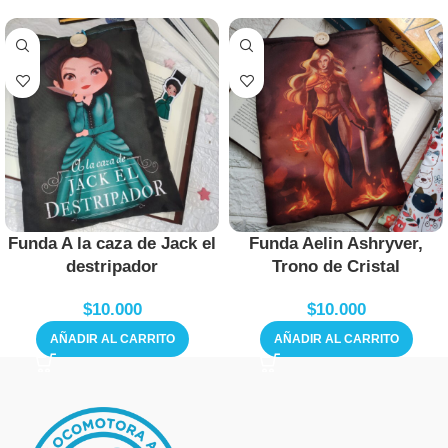
Funda A la caza de Jack el
Funda Aelin Ashryver,
destripador
Trono de Cristal
$
10.000
$
10.000
AÑADIR AL CARRITO
AÑADIR AL CARRITO