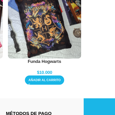
Funda Hogwarts
Fun
$
10.000
AÑADIR AL CARRITO
AÑAD
MÉTODOS DE PAGO