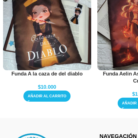
Funda A la caza de del diablo
Funda Aelin A
Cr
$
10.000
$
1
AÑADIR AL CARRITO
AÑADIR 
NAVEGACIÓN