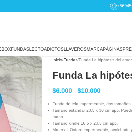
+56945
EBOX
FUNDAS
LECTOADICTOS
LLAVEROS
MARCAPÁGINAS
PRE
Inicio
Fundas
Funda La hipótesis del amor
Funda La hipóte
$
6.000
-
$
10.000
Funda de tela impermeable, dos tamaños 
Tamaño estándar 20,5 x 30 cm app. Puede 
mano.
Tamaño kindle 16,5 x 20,5 cm app.
Material: Oxford impermeable, acolchado y 