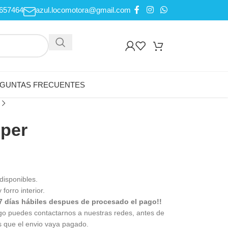
657464
azul.locomotora@gmail.com
GUNTAS FRECUENTES
per
isponibles.
forro interior.
7 días hábiles despues de procesado el pago!!
go puedes contactarnos a nuestras redes, antes de
s que el envio vaya pagado.