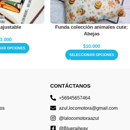
ajustable
Funda colección animales cute:
Abejas
3.000
$
10.000
NAR OPCIONES
SELECCIONAR OPCIONES
CONTÁCTANOS
+56945657464
os
azul.locomotora@gmail.com
@lalocomotoraazul
@Bluerailway