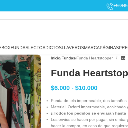
+56945
EBOX
FUNDAS
LECTOADICTOS
LLAVEROS
MARCAPÁGINAS
PRE
Inicio
Fundas
Funda Heartstopper
Funda Heartstop
$
6.000
-
$
10.000
Funda de tela impermeable, dos tamaños d
Material: Oxford impermeable, acolchado y 
¡¡Todos los pedidos se enviaran hasta 
Los envios se hacen por pagar, sin embar
hacer la compra, en caso de que requiera