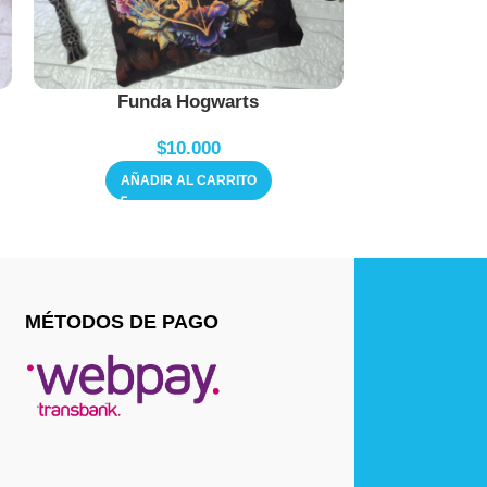
Funda Hogwarts
Funda mapa
$
10.000
AÑADIR AL CARRITO
AÑAD
MÉTODOS DE PAGO