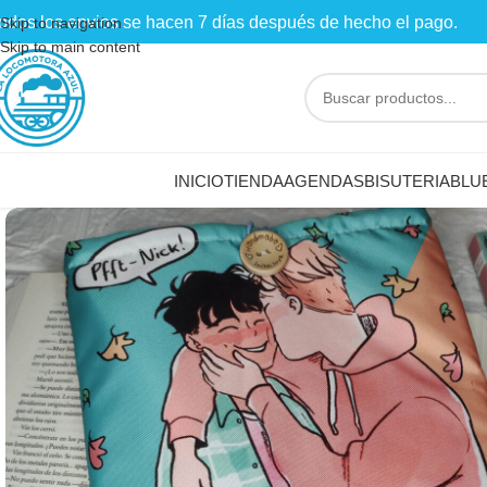
odos los envios se hacen 7 días después de hecho el pago.
Skip to navigation
Skip to main content
INICIO
TIENDA
AGENDAS
BISUTERIA
BLU