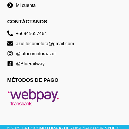
Mi cuenta
CONTÁCTANOS
+56945657464
azul.locomotora@gmail.com
@lalocomotoraazul
@Bluerailway
MÉTODOS DE PAGO
© 2025
LA LOCOMOTORA AZUL
- DISEÑADO POR
SYDE.CL