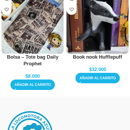
Bolsa – Tote bag Daily
Book nook Hufflepuff
Prophet
$
32.000
$
8.000
AÑADIR AL CARRITO
AÑADIR AL CARRITO