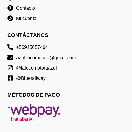
Contacto
Mi cuenta
CONTÁCTANOS
+56945657464
azul.locomotora@gmail.com
@lalocomotoraazul
@Bluerailway
MÉTODOS DE PAGO